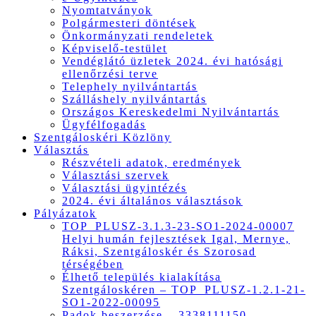
Nyomtatványok
Polgármesteri döntések
Önkormányzati rendeletek
Képviselő-testület
Vendéglátó üzletek 2024. évi hatósági
ellenőrzési terve
Telephely nyilvántartás
Szálláshely nyilvántartás
Országos Kereskedelmi Nyilvántartás
Ügyfélfogadás
Szentgáloskéri Közlöny
Választás
Részvételi adatok, eredmények
Választási szervek
Választási ügyintézés
2024. évi általános választások
Pályázatok
TOP_PLUSZ-3.1.3-23-SO1-2024-00007
Helyi humán fejlesztések Igal, Mernye,
Ráksi, Szentgáloskér és Szorosad
térségében
Élhető település kialakítása
Szentgáloskéren – TOP_PLUSZ-1.2.1-21-
SO1-2022-00095
Padok beszerzése – 3338111150