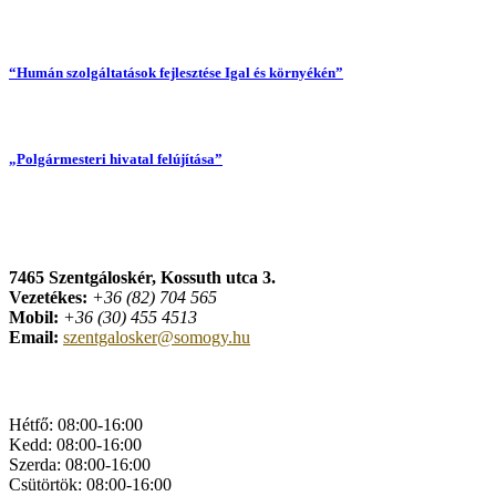
“Humán szolgáltatások fejlesztése Igal és környékén”
„Polgármesteri hivatal felújítása”
7465 Szentgáloskér, Kossuth utca 3.
Vezetékes:
+36 (82) 704 565
Mobil:
+36 (30) 455 4513
Email:
szentgalosker@somogy.hu
Hivatali Ügyfélfogadás
Hétfő: 08:00-16:00
Kedd: 08:00-16:00
Szerda: 08:00-16:00
Csütörtök: 08:00-16:00