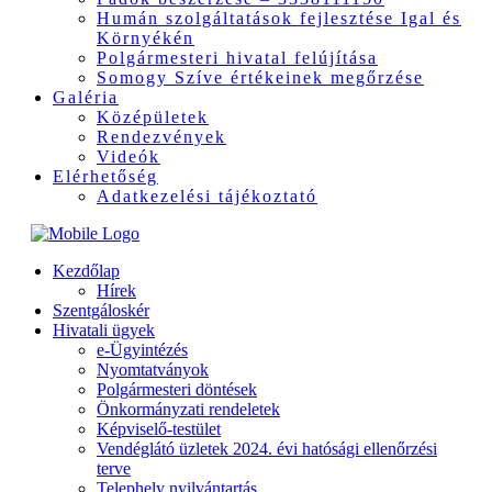
Humán szolgáltatások fejlesztése Igal és
Környékén
Polgármesteri hivatal felújítása
Somogy Szíve értékeinek megőrzése
Galéria
Középületek
Rendezvények
Videók
Elérhetőség
Adatkezelési tájékoztató
Kezdőlap
Hírek
Szentgáloskér
Hivatali ügyek
e-Ügyintézés
Nyomtatványok
Polgármesteri döntések
Önkormányzati rendeletek
Képviselő-testület
Vendéglátó üzletek 2024. évi hatósági ellenőrzési
terve
Telephely nyilvántartás