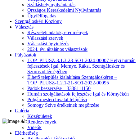
Szálláshely nyilvántartás
Országos Kereskedelmi Nyilvántartás
Ügyfélfogadás
Szentgáloskéri Közlöny
Választás
Részvételi adatok, eredmények
Választási szervek
Választási ügyintézés
2024. évi általános választások
Pályázatok
TOP_PLUSZ-3.1.3-23-SO1-2024-00007 Helyi humán
fejlesztések Igal, Mernye, Ráksi, Szentgáloskér és
Szorosad térségében
Élhető település kialakítása Szentgáloskéren –
TOP_PLUSZ-1.2.1-21-SO1-2022-00095
Padok beszerzése – 3338111150
Humán szolgáltatások fejlesztése Igal és Környékén
Polgármesteri hivatal felújítása
Somogy Szíve értékeinek megőrzése
Galéria
Középületek
Rendezvények
Videók
Elérhetőség
Adatkezelési tájékoztató