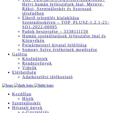
Helyi humán fejlesztések Igal, Mernye,
Ráksi, Szentgáloskér és Szorosad
térségében
Élhető település kialakítása
Szentgáloskéren – TOP_PLUSZ-1.2.1-21-
SO1-2022-00095
Padok beszerzése – 3338111150
Humán szolgáltatások fejlesztése Igal és
Környékén
Polgármesteri hivatal felújítása
Somogy Szíve értékeinek megőrzése
Galéria
Középületek
Rendezvények
Videók
Elérhetőség
Adatkezelési tájékoztató
Kezdőlap
Hírek
Szentgáloskér
Hivatali ügyek
e-Ügyintézés