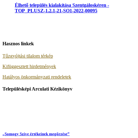
Élhető település kialakítása Szentgáloskéren -
TOP_PLUSZ-1.2.1-21-SO1-2022-00095
Hasznos linkek
Tűzgyújtási tilalom térkép
Kifüggesztett hirdetmények
Hatályos önkormányzati rendeletek
Településképi Arculati Kézikönyv
„Somogy Szíve értékeinek megőrzése”