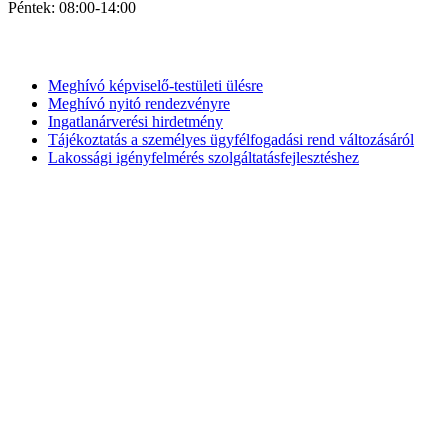
Péntek: 08:00-14:00
Legfrissebb bejegyzések
Meghívó képviselő-testületi ülésre
Meghívó nyitó rendezvényre
Ingatlanárverési hirdetmény
Tájékoztatás a személyes ügyfélfogadási rend változásáról
Lakossági igényfelmérés szolgáltatásfejlesztéshez