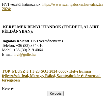
HVI vezetői határozatok:
https://www.szentgalosker.hu/valasztas-
2024/
KÉRELMEK BENYÚJTANDÓK (EREDETI, ALÁÍRT
PÉLDÁNYBAN):
Jagados Roland
HVI vezetőhelyettes
Telefon: +36 (82) 374 016
Mobil: +36 (30) 219 4064
E-mail:
hvi@golle.hu
TOP_PLUSZ-3.1.3-23-SO1-2024-00007 Helyi humán
fejlesztések Igal, Mernye, Ráksi, Szentgáloskér és Szorosad
térségében
Keresés
Keresés